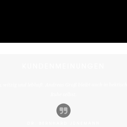
KUNDENMEINUNGEN
, witzig und lebhaft. Andreas Groß bleibt auch in hektisch
Ruhe selbst.
DR. BERNHARD JÜNEMANN