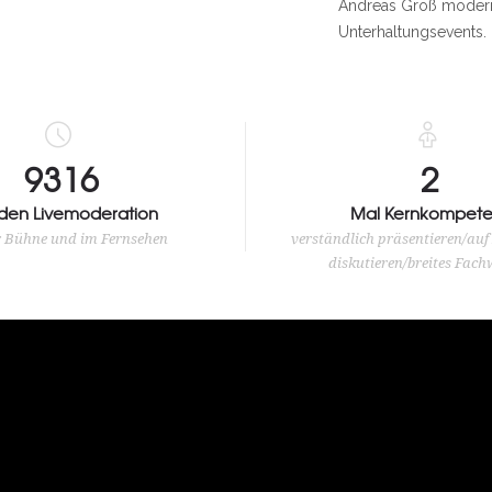
Andreas Groß moderie
Unterhaltungsevents.
10000
3
den Livemoderation
Mal Kernkompete
r Bühne und im Fernsehen
verständlich präsentieren/auf
diskutieren/breites Fach