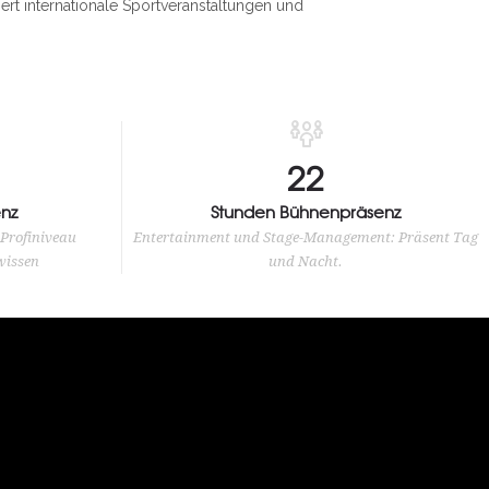
rt internationale Sportveranstaltungen und
24
nz
Stunden Bühnenpräsenz
 Profiniveau
Entertainment und Stage-Management: Präsent Tag
wissen
und Nacht.