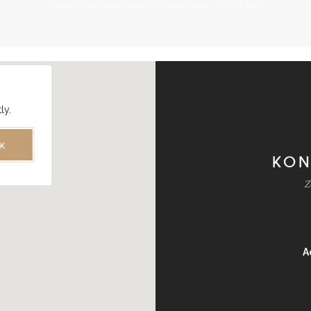
Finanzjournalist und TV Moderator, Frankfurt
ly.
K
KON
Z
A