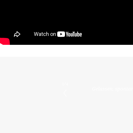
1/4
hervorragenden Ruf bei
Gelassen, spontan
rockene Finanzthemen.