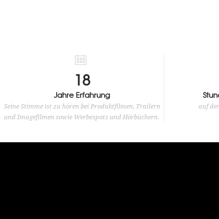
20
Jahre Erfahrung
Stun
Seine Stimme ist zu hören bei Produktfilmen, Trailern
auf de
und Imagefilmen sowie Werbespots und Hörbüchern.